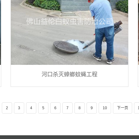
河口杀灭蟑螂蚊蝇工程
2
3
4
5
6
7
8
9
10
下一页