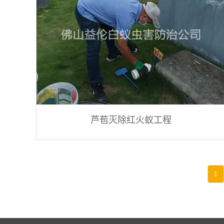
芦苞灭除红火蚁工程
1