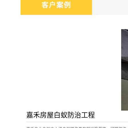
客户案例
嘉禾房屋白蚁防治工程