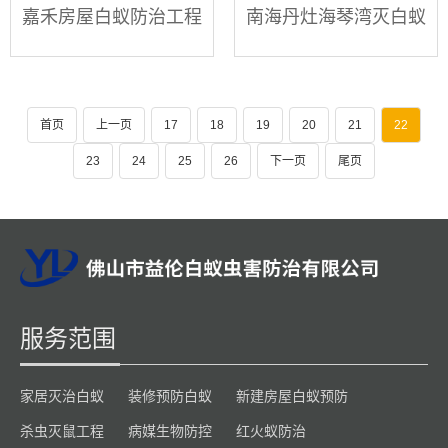
嘉禾房屋白蚁防治工程
南海丹灶海琴湾灭白蚁
首页
上一页
17
18
19
20
21
22
23
24
25
26
下一页
尾页
服务范围
家居灭治白蚁
装修预防白蚁
新建房屋白蚁预防
杀虫灭鼠工程
病媒生物防控
红火蚁防治