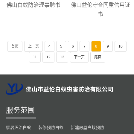
佛山白蚁防治理事聘书
佛山益伦守合同重信用证
书
首页
上一页
4
5
6
7
8
9
10
11
12
13
下一页
尾页
服务范围
家居灭治白蚁
装修预防白蚁
新建房屋白蚁预防