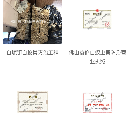
白坭镇白蚁巢灭治工程
佛山益伦白蚁虫害防治营
业执照