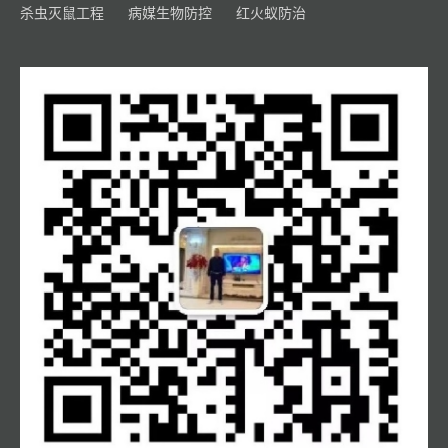
杀虫灭鼠工程
病媒生物防控
红火蚁防治